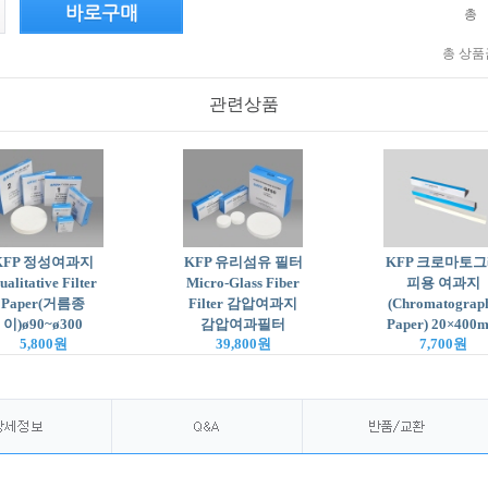
총
총 상품
관련상품
KFP 정성여과지
KFP 유리섬유 필터
KFP 크로마토
ualitative Filter
Micro-Glass Fiber
피용 여과지
Paper(거름종
Filter 감압여과지
(Chromatograp
이)ø90~ø300
감압여과필터
Paper) 20×400
5,800원
39,800원
7,700원