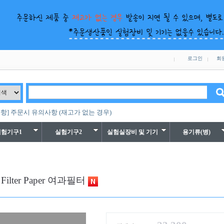
로그인
회
항] 주문시 유의사항 (재고가 없는 경우)
실험기구1
실험기구2
실험실장비 및 기기
용기류(병)
 Filter Paper 여과필터