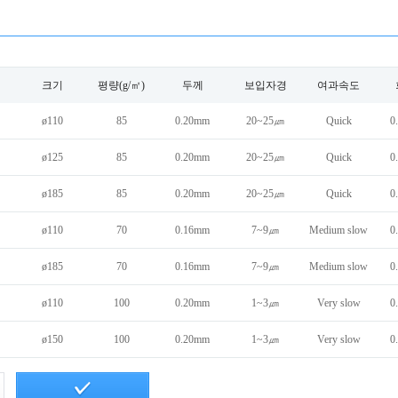
크기
평량(g/㎡)
두께
보입자경
여과속도
ø110
85
0.20mm
20~25㎛
Quick
0
ø125
85
0.20mm
20~25㎛
Quick
0
ø185
85
0.20mm
20~25㎛
Quick
0
ø110
70
0.16mm
7~9㎛
Medium slow
0
ø185
70
0.16mm
7~9㎛
Medium slow
0
ø110
100
0.20mm
1~3㎛
Very slow
0
ø150
100
0.20mm
1~3㎛
Very slow
0