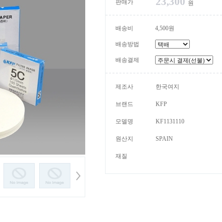
23,300
판매가
원
배송비
4,500원
배송방법
배송결제
제조사
한국여지
브랜드
KFP
모델명
KF1131110
원산지
SPAIN
재질