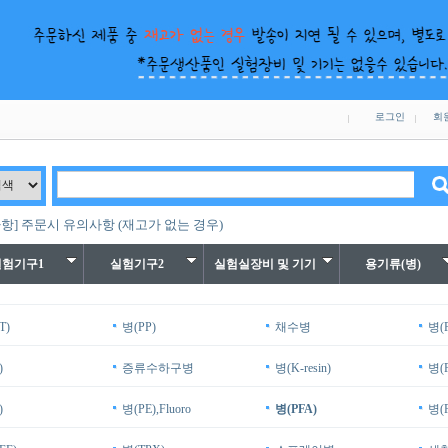
로그인
회
항] 주문시 유의사항 (재고가 없는 경우)
실험기구1
실험기구2
실험실장비 및 기기
용기류(병)
T)
병(PP)
채수병
병(
)
증류수하구병
병(K-resin)
병(
)
병(PE),Fluoro
병(PFA)
병(