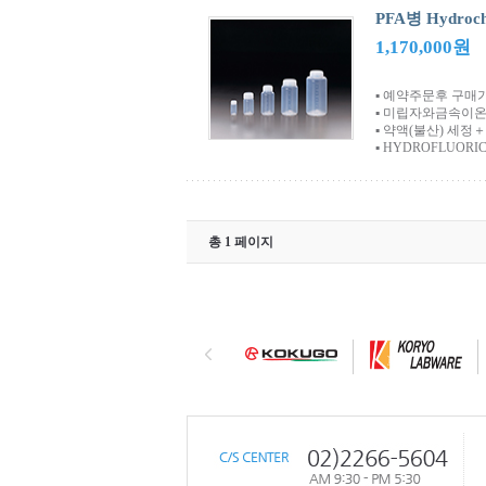
PFA병 Hydroch
1,170,000원
▪ 예약주문후 구매
▪ 미립자와금속이
▪ 약액(불산) 세정
▪ HYDROFLUORIC
총 1 페이지