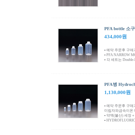
PFA bottle 
434,000원
▪ 예약 주문후 구
▪ PFA NARROW MOU
▪ 각 세트는 Double
PFA병 Hydroch
1,130,000원
▪ 예약 주문후 구매
미립자와금속이온 
▪ 약액(불산) 세정
▪ HYDROFLUORIC