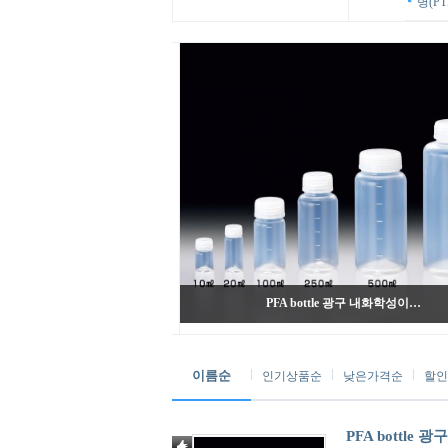
병(PT
PFA bottle 광구 내화학성이…
이름순
인기상품순
낮은가격순
할인
PFA bottl