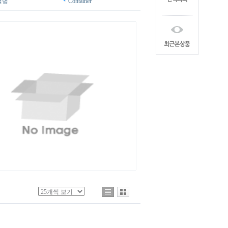
척병
Container