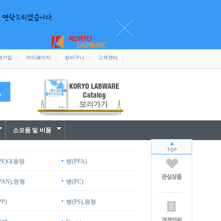
원가입
마이페이지
장바구니
고객센터
소모품 및 비품
PE)대용량
병(PFA)
PAN),원형
병(PC)
PP)
병(PS),원형