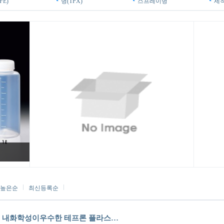
FE)
병(TPX)
스프레이병
세
높은순
최신등록순
e 광구 내화학성이우수한 테프론 플라스…