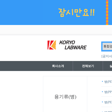
[공지사
회사소개
전체보기
병(PE
병(PP
용기류(병)
병(PE