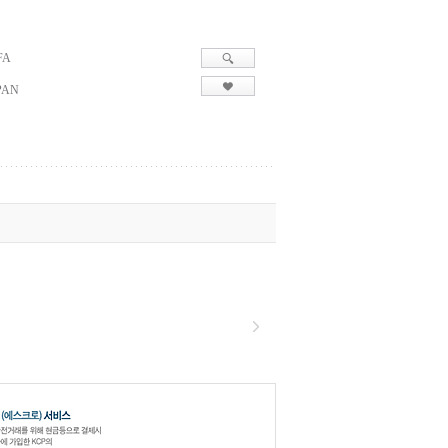
FA
PAN