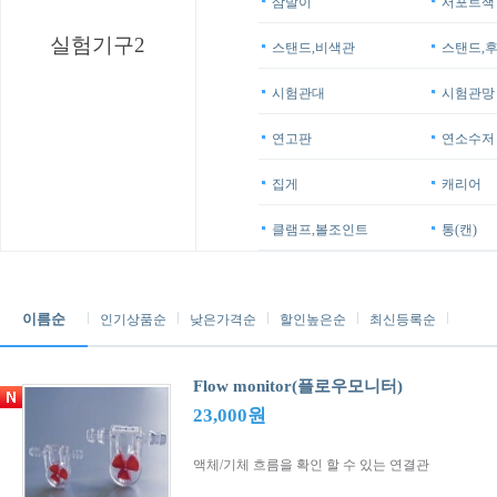
삼발이
서포트잭
실험기구2
스탠드,비색관
스탠드,
시험관대
시험관망
연고판
연소수저
집게
캐리어
클램프,볼조인트
통(캔)
이름순
인기상품순
낮은가격순
할인높은순
최신등록순
Flow monitor(플로우모니터)
23,000원
액체/기체 흐름을 확인 할 수 있는 연결관