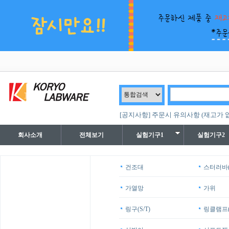
[공지사항] 주문시 유의사항 (재고가 
회사소개
전체보기
실험기구1
실험기구2
건조대
스터러바(
가열망
가위
링구(S/T)
링클램프(