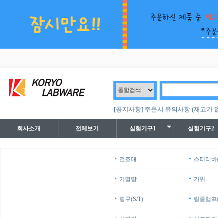
[공지사항] 주문시 유의사항 (재고가 
회사소개
전체보기
실험기구1
실험기구2
건조대
스터러바(
가열망
가위
링구(S/T)
링클램프(