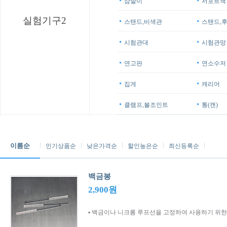
삼발이
서포트잭
실험기구2
스탠드,비색관
스탠드,
시험관대
시험관망
연고판
연소수저
집게
캐리어
클램프,볼조인트
통(캔)
이름순
인기상품순
낮은가격순
할인높은순
최신등록순
백금봉
2,900원
▪ 백금이나 니크롬 루프선을 고정하여 사용하기 위한