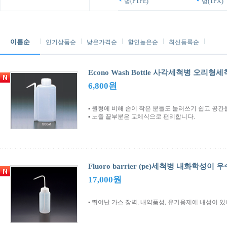
병(PTFE)
병(TPX)
이름순
인기상품순
낮은가격순
할인높은순
최신등록순
Econo Wash Bottle 사각세척병 오리형세
6,800원
▪ 원형에 비해 손이 작은 분들도 눌러쓰기 쉽고 공간
▪ 노즐 끝부분은 교체식으로 편리합니다.
Fluoro barrier (pe)세척병 내화학성이
17,000원
▪ 뛰어난 가스 장벽, 내약품성, 유기용제에 내성이 