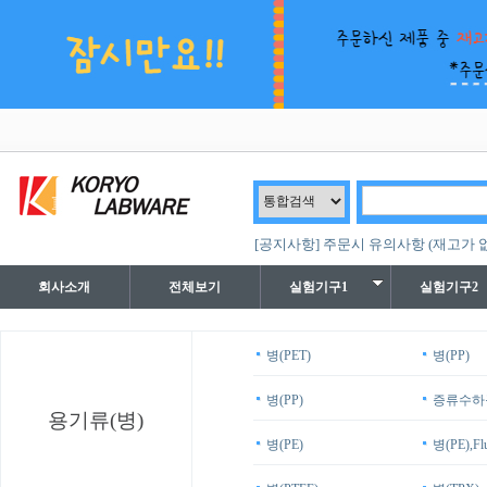
[공지사항] 주문시 유의사항 (재고가 
회사소개
전체보기
실험기구1
실험기구2
병(PET)
병(PP)
병(PP)
증류수하
용기류(병)
병(PE)
병(PE),Fl