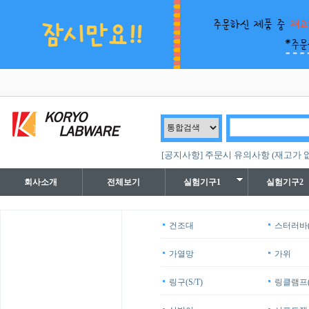
[공지사항] 주문시 유의사항 (재고가 
회사소개
전체보기
실험기구1
실험기구2
건조대
스터러바(
가열망
가위
링구(S/T)
링클램프(