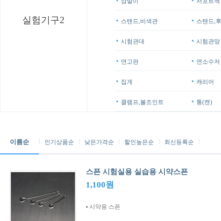
삼발이
서포트잭
실험기구2
스탠드,비색관
스탠드,
시험관대
시험관망
연고판
연소수저
집게
캐리어
클램프,볼조인트
통(캔)
이름순
인기상품순
낮은가격순
할인높은순
최신등록순
스픈 시험실용 실습용 시약스픈
1,100원
▪ 시약용 스픈