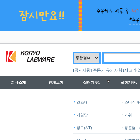
[공지사항] 주문시 유의사항 (재고가 
회사소개
전체보기
실험기구1
실험기구2
건조대
스터러바(
가열망
가위
링구(S/T)
링클램프(