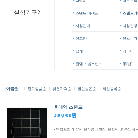
삼발이
서포트잭
실험기구2
스탠드,비색관
스탠드,
시험관대
시험관망
연고판
연소수저
집게
캐리어
클램프,볼조인트
통(캔)
이름순
인기상품순
낮은가격순
할인높은순
최신등록순
후레임 스탠드
200,000원
▪ 복합실험의 장치 설치용 스탠드 실험대 및 후드내