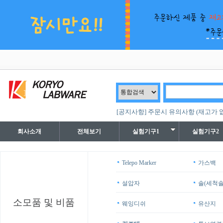
[공지사항] 주문시 유의사항 (재고가 
회사소개
전체보기
실험기구1
실험기구2
Telepo Marker
가스백
설압자
솔(세척솔
소모품 및 비품
웨잉디쉬
유산지