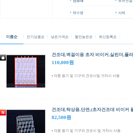
건조대
튜브연결
채수병
샤레
이름순
인기상품순
낮은가격순
할인높은순
최신등록순
건조대,벽걸이용 초자 비이커,실린더,플
110,000원
▪ 각종 용기 및 기구의 건조시및 거치시 사용.
건조대,탁상용,단면,(초자건조대 비이커
82,500원
▪ 각종 용기 및 기구의 건조시 및 거치시 사용.