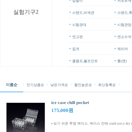
삼발이
서포트잭
실험기구2
스탠드,비색관
스탠드,
시험관대
시험관망
연고판
연소수저
집게
캐리어
클램프,볼조인트
통(캔)
이름순
인기상품순
낮은가격순
할인높은순
최신등록순
ice case chill pocket
175,000원
▪ 보기 쉬운 투명 케이스. 케이스 안에 crash ice나 dry