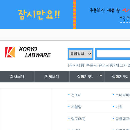
[공지사항] 주문시 유의사항 (재고가 
회사소개
전체보기
실험기구1
실험기구2
건조대
스터러바(
가열망
가위
링구(S/T)
링클램프(