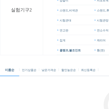
삼발이
서포트잭
실험기구2
스탠드,비색관
스탠드,
시험관대
시험관망
연고판
연소수저
집게
캐리어
클램프,볼조인트
통(캔)
이름순
인기상품순
낮은가격순
할인높은순
최신등록순