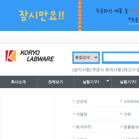
[공지사항] 주문시 유의사항 (재고가 
회사소개
전체보기
실험기구1
실험기구2
건조대
스터러바(
가열망
가위
링구(S/T)
링클램프(