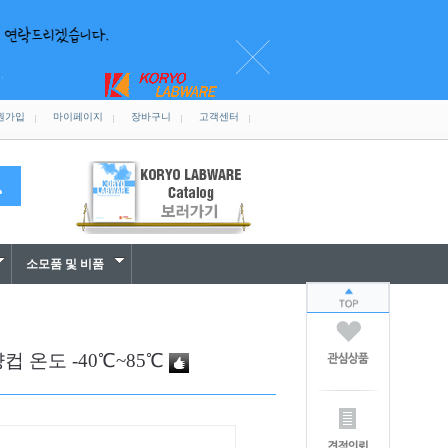
원가입
마이페이지
장바구니
고객센터
소모품 및 비품
량컵 온도 -40℃~85℃