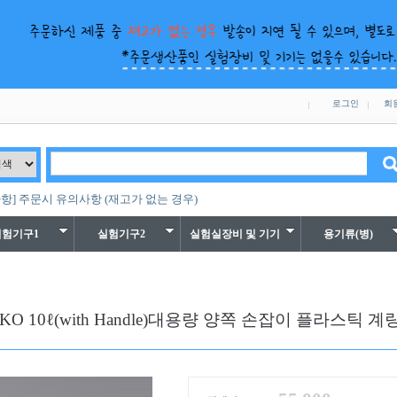
로그인
회
항] 주문시 유의사항 (재고가 없는 경우)
실험기구1
실험기구2
실험실장비 및 기기
용기류(병)
KKO 10ℓ(with Handle)대용량 양쪽 손잡이 플라스틱 계