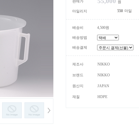
55,000
판매가
원
마일
마일리지
배송비
4,500원
배송방법
배송결제
제조사
NIKKO
브랜드
NIKKO
원산지
JAPAN
재질
HDPE