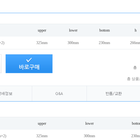
upper
lower
bottom
h
×2)
325mm
300mm
230mm
266m
총
총 상품
upper
lower
bott
h×2)
325mm
300mm
230